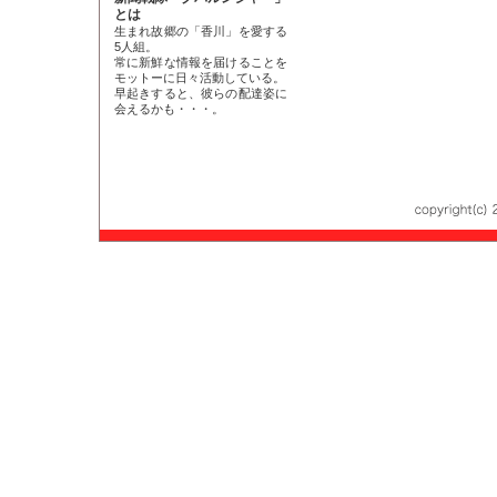
とは
生まれ故郷の「香川」を愛する
5人組。
常に新鮮な情報を届けることを
モットーに日々活動している。
早起きすると、彼らの配達姿に
会えるかも・・・。